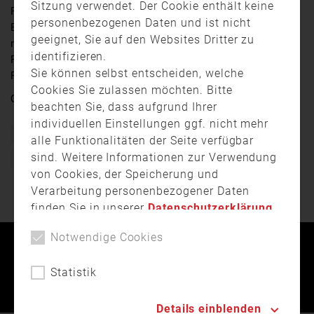
Sitzung verwendet. Der Cookie enthält keine
Rund 7.500 Bekleidungsstücke für etwa 8 Millionen
personenbezogenen Daten und ist nicht
Euro. Die Stadt München gönnt ihrer Feuerwehr eine
geeignet, Sie auf den Websites Dritter zu
neue Einsatzkleidung. Außerdem bekommt die
identifizieren.
Freiwillige Feuerwehr Freimann endlich ein
Sie können selbst entscheiden, welche
Provisorium.
Cookies Sie zulassen möchten. Bitte
Quelle:
muenchen.tv
beachten Sie, dass aufgrund Ihrer
individuellen Einstellungen ggf. nicht mehr
Bayern
Berufsfeuerwehr
Einsatzkleidung
Feuerwehr
alle Funktionalitäten der Seite verfügbar
sind. Weitere Informationen zur Verwendung
Freiwillige Feuerwehr
Münehn
von Cookies, der Speicherung und
Verarbeitung personenbezogener Daten
finden Sie in unserer
Datenschutzerklärung
.
Notwendige Cookies
Kontakt
Impressum
Datenschutz
Statistik
Landesfeuerwehrverband Bayern © 2026
Details einblenden