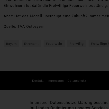
Feuerwehren müssen rund zehn Minuten nach dem Notruf a
Einwohnern ist dafür die Freiwillige Feuerwehr zuständig.
Aber: Hat das Modell überhaupt eine Zukunft? Immer meh
Quelle:
TVA Ostbayern
Bayern
Ehrenamt
Feuerwehr
Freiwillig
Freiwillige
Kontakt
Impressum
Datenschutz
In unserer
Datenschutzerklärung
beschrei
laufenden Optimierung unseres Services