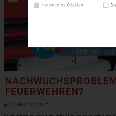
Notwendige Cookies
St
NACHWUCHSPROBLEM B
FEUERWEHREN?
28. März 2019 19:27