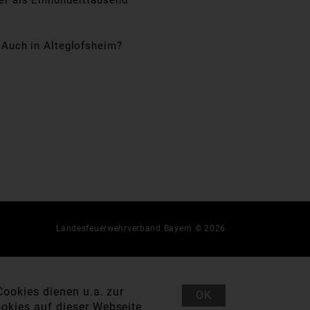
er als Einhunderttausend
 Auch in Alteglofsheim?
Landesfeuerwehrverband Bayern © 2026
ookies dienen u.a. zur
OK
okies auf dieser Webseite