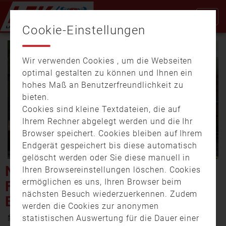
Cookie-Einstellungen
Wir verwenden Cookies , um die Webseiten
optimal gestalten zu können und Ihnen ein
hohes Maß an Benutzerfreundlichkeit zu
bieten.
Cookies sind kleine Textdateien, die auf
Video
Ihrem Rechner abgelegt werden und die Ihr
Browser speichert. Cookies bleiben auf Ihrem
Endgerät gespeichert bis diese automatisch
gelöscht werden oder Sie diese manuell in
abspi
NAILA: EHEMALIGES
Ihren Browsereinstellungen löschen. Cookies
ermöglichen es uns, Ihren Browser beim
FABRIKGEBÄUDE STEHT IN
nächsten Besuch wiederzuerkennen. Zudem
BRAND
werden die Cookies zur anonymen
10. Juni 2025 15:52
statistischen Auswertung für die Dauer einer