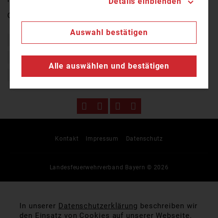
Details einblenden
Quelle:
TV Oberfranken
Auswahl bestätigen
Bayern
Brand
Ehrenamt
Einsatz
Feuer
Feuerwehr
Flammen
Freiwillig
Freiwillige Feuerwehr
Alle auswählen und bestätigen
Lagerhalle
Naila
Kontakt
Impressum
Datenschutz
Landesfeuerwehrverband Bayern © 2026
In unserer
Datenschutzerklärung
beschreiben wir
den Einsatz von Cookies auf unserer Webseite.