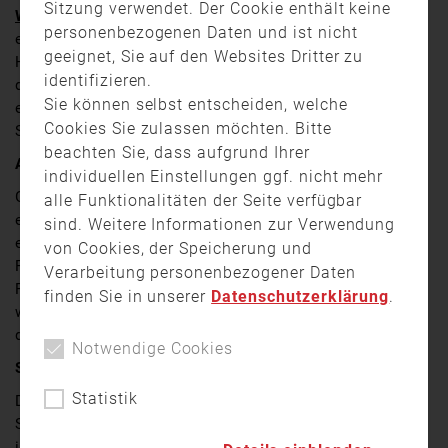
Sitzung verwendet. Der Cookie enthält keine
Wie berichtet
,
brach am Montagabend (09. Juni) in
personenbezogenen Daten und ist nicht
einem ehemaligen Fabrikgebäude in Naila (Landkreis
geeignet, Sie auf den Websites Dritter zu
Hof) ein Feuer aus, weshalb es zu einem Großeinsatz
identifizieren.
der Einsatzkräfte kam. Die Kriminalpolizei Hof
Sie können selbst entscheiden, welche
ermittelt dazu. Mittlerweile ist auch die Höhe des
Cookies Sie zulassen möchten. Bitte
Schadens bekannt.
beachten Sie, dass aufgrund Ihrer
Anwohnerin bemerkt dunkle Rauchwolken
individuellen Einstellungen ggf. nicht mehr
Gegen 17:30 Uhr ging ein Notruf über einen Brand auf
alle Funktionalitäten der Seite verfügbar
einem ehemaligen Fabrikgelände in der Hofer Straße
sind. Weitere Informationen zur Verwendung
ein. Eine Anwohnerin meldete das Feuer. Als die
von Cookies, der Speicherung und
Feuerwehrkräfte eintrafen, standen bereits schwarze
Verarbeitung personenbezogener Daten
Rauchwolken über dem Gebäude. Glücklicherweise
finden Sie in unserer
Datenschutzerklärung
.
wurde niemand verletzt und es gelang der Feuerwehr,
die Flammen rasch zu löschen.
Notwendige Cookies
Sachschaden von rund 100.000 Euro
Statistik
Der Brandschaden beläuft sich nach ersten
Schätzungen auf etwa 100.000 Euro. Die Brandursache
ist derzeit noch unklar.