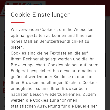
Cookie-Einstellungen
Wir verwenden Cookies , um die Webseiten
optimal gestalten zu können und Ihnen ein
hohes Maß an Benutzerfreundlichkeit zu
bieten.
Cookies sind kleine Textdateien, die auf
Video
Ihrem Rechner abgelegt werden und die Ihr
Browser speichert. Cookies bleiben auf Ihrem
Endgerät gespeichert bis diese automatisch
gelöscht werden oder Sie diese manuell in
abspi
NEUER KREISBRANDRAT IM
Ihren Browsereinstellungen löschen. Cookies
ermöglichen es uns, Ihren Browser beim
BERCHTESGADENER LAND
nächsten Besuch wiederzuerkennen. Zudem
4. Juli 2025 18:03
werden die Cookies zur anonymen
statistischen Auswertung für die Dauer einer
An der Spitze der 22 Feuerwehren und zehn Löschzüge