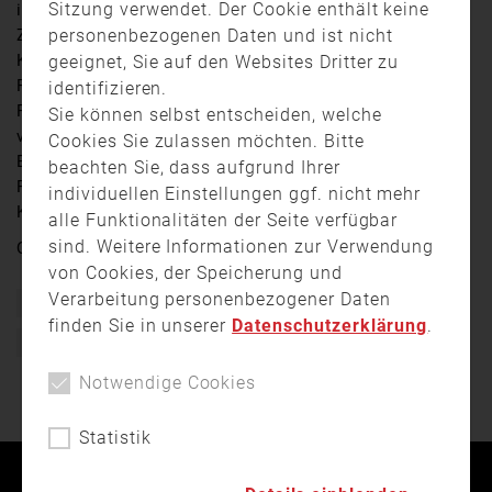
Sitzung verwendet. Der Cookie enthält keine
im Berchtesgadener Land hat die Führung gewechselt.
personenbezogenen Daten und ist nicht
Zwölf Jahre ist Josef Kaltner aus Bad Reichenhall
Kreisbrandrat gewesen. Zum 1. Juli folgte ihm jetzt der
geeignet, Sie auf den Websites Dritter zu
Freilassinger Michael Brandl. Im Rahmen einer
identifizieren.
Feierstunde wurde der Amtswechsel auch ganz offiziell
Sie können selbst entscheiden, welche
vollzogen. Landrat Bernhard Kern betonte dabei das
Cookies Sie zulassen möchten. Bitte
Engagement, die Kompetenz und die schnelle
beachten Sie, dass aufgrund Ihrer
Reaktionsfähigkeit der Mitglieder der
individuellen Einstellungen ggf. nicht mehr
Kreisbrandinspektion und aller Feuerwehreinsatzkräfte.
alle Funktionalitäten der Seite verfügbar
sind. Weitere Informationen zur Verwendung
Quelle:
RFO
von Cookies, der Speicherung und
Verarbeitung personenbezogener Daten
Bayern
Berchtesgadener Land
Ehrenamt
Feuerwehr
finden Sie in unserer
Datenschutzerklärung
.
Freiwillig
Freiwillige Feuerwehr
Kreisbrandrat
Notwendige Cookies
Statistik
Kontakt
Impressum
Datenschutz