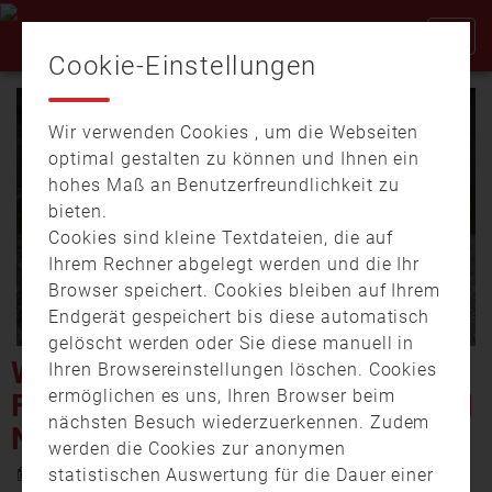
Cookie-Einstellungen
Wir verwenden Cookies , um die Webseiten
optimal gestalten zu können und Ihnen ein
hohes Maß an Benutzerfreundlichkeit zu
bieten.
Cookies sind kleine Textdateien, die auf
Video
Ihrem Rechner abgelegt werden und die Ihr
Browser speichert. Cookies bleiben auf Ihrem
Endgerät gespeichert bis diese automatisch
gelöscht werden oder Sie diese manuell in
abspi
WELTENBURG: GROSSE F
Ihren Browsereinstellungen löschen. Cookies
ermöglichen es uns, Ihren Browser beim
EUERWEHR-ÜBUNG FÜR DEN N
nächsten Besuch wiederzuerkennen. Zudem
ACHWUCHS
werden die Cookies zur anonymen
6. April 2025 16:19
statistischen Auswertung für die Dauer einer