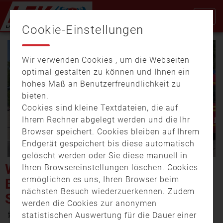
Cookie-Einstellungen
Wir verwenden Cookies , um die Webseiten
optimal gestalten zu können und Ihnen ein
hohes Maß an Benutzerfreundlichkeit zu
bieten.
Cookies sind kleine Textdateien, die auf
Video
Ihrem Rechner abgelegt werden und die Ihr
Browser speichert. Cookies bleiben auf Ihrem
Endgerät gespeichert bis diese automatisch
gelöscht werden oder Sie diese manuell in
abspi
WELTKRIEGSBOMBE BEI
Ihren Browsereinstellungen löschen. Cookies
ermöglichen es uns, Ihren Browser beim
BAUARBEITEN IN
nächsten Besuch wiederzuerkennen. Zudem
SCHWABING GEFUNDEN
werden die Cookies zur anonymen
2. Juli 2025 16:45
statistischen Auswertung für die Dauer einer