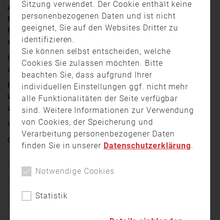
Sitzung verwendet. Der Cookie enthält keine
Am Vormittag ist auf einer Baustelle eine 125-Kilo
personenbezogenen Daten und ist nicht
Fliegerbombe in Schwabing gefunden worden.
geeignet, Sie auf den Websites Dritter zu
Polizei und Feuerwehr haben daraufhin den Umkreis
identifizieren.
abgesperrt.
Sie können selbst entscheiden, welche
In der direkten Nachbarschaft der Bombe befinden sich
Cookies Sie zulassen möchten. Bitte
unter anderem ein Kindergarten und ein Krankenhaus
beachten Sie, dass aufgrund Ihrer
Für viele Anwohner ein Schock sie mussten ihre
individuellen Einstellungen ggf. nicht mehr
Wohnungen verlassen oder durften nicht in sie
alle Funktionalitäten der Seite verfügbar
zurückkehren.
sind. Weitere Informationen zur Verwendung
von Cookies, der Speicherung und
Vor Ort waren Marion Gehlert und Kian Vaziri Elahi
Verarbeitung personenbezogener Daten
Quelle:
münchen.tv
finden Sie in unserer
Datenschutzerklärung
.
Bayern
Berufsfeuerwehr München
Ehrenamt
Einsatz
Notwendige Cookies
Feuerwehr
Freiwillig
Freiwillige Feuerwehr
München
Statistik
News
Schwabing